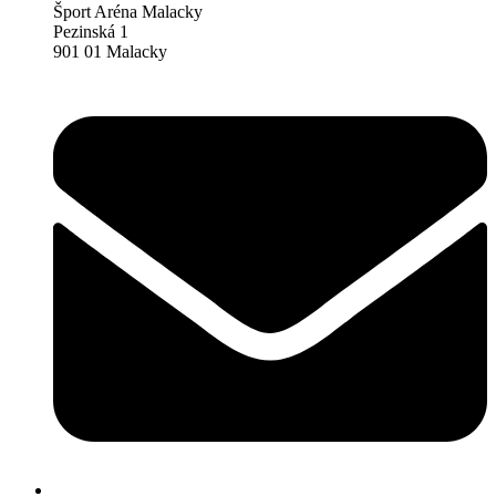
Šport Aréna Malacky
Pezinská 1
901 01 Malacky