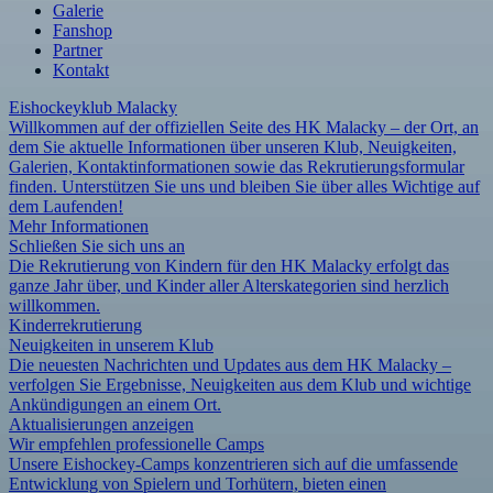
Galerie
Fanshop
Partner
Kontakt
Eishockeyklub Malacky
Willkommen auf der offiziellen Seite des HK Malacky – der Ort, an
dem Sie aktuelle Informationen über unseren Klub, Neuigkeiten,
Galerien, Kontaktinformationen sowie das Rekrutierungsformular
finden. Unterstützen Sie uns und bleiben Sie über alles Wichtige auf
dem Laufenden!
Mehr Informationen
Schließen Sie sich uns an
Die Rekrutierung von Kindern für den HK Malacky erfolgt das
ganze Jahr über, und Kinder aller Alterskategorien sind herzlich
willkommen.
Kinderrekrutierung
Neuigkeiten in unserem Klub
Die neuesten Nachrichten und Updates aus dem HK Malacky –
verfolgen Sie Ergebnisse, Neuigkeiten aus dem Klub und wichtige
Ankündigungen an einem Ort.
Aktualisierungen anzeigen
Wir empfehlen professionelle Camps
Unsere Eishockey-Camps konzentrieren sich auf die umfassende
Entwicklung von Spielern und Torhütern, bieten einen