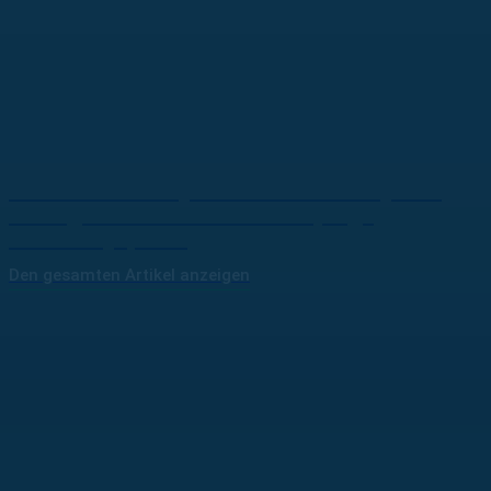
Winter Eishockey Classic in Malacky: Ein
unvergessliches Erlebnis für junge
Eishockeyspieler
Den gesamten Artikel anzeigen