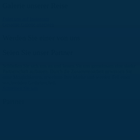
Galerie unserer Reise
Folgt uns auf Instagram
Gesamte Galerie anzeigen
Werden Sie einer von uns
Seien Sie unser Partner
Schließen Sie sich uns an und lassen Sie uns gemeinsam eine starke
Partnerschaft aufbauen. Durch die Zusammenarbeit gewinnen Sie
neue Möglichkeiten, erweitern Ihre Marke und werden Teil einer
wachsenden Gemeinschaft.
Schreiben Sie uns
Partner