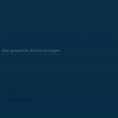
“Gemeinsam alle für Bratislava“ | Slovan lud
die Jugendvereine zum Eishockey ein
Den gesamten Artikel anzeigen
Rekrutierung zum Klub
Werde einer von uns
Die Rekrutierung von Kindern für den HK Malacky erfolgt das
ganze Jahr über, und Kinder aller Altersgruppen sind herzlich
willkommen.
Anmeldeformular
Fotogalerie