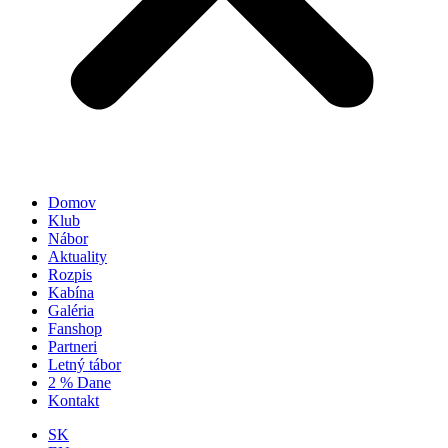
Domov
Klub
Nábor
Aktuality
Rozpis
Kabína
Galéria
Fanshop
Partneri
Letný tábor
2 % Dane
Kontakt
SK