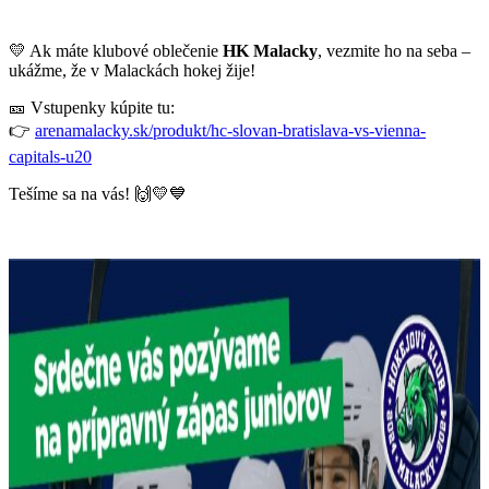
💛 Ak máte klubové oblečenie
HK Malacky
, vezmite ho na seba –
ukážme, že v Malackách hokej žije!
🎫 Vstupenky kúpite tu:
👉
arenamalacky.sk/produkt/hc-slovan-bratislava-vs-vienna-
capitals-u20
Tešíme sa na vás! 🙌💛💙