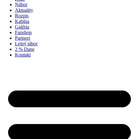
Nábor
Aktuality
Rozpis
Kabína
Galéria
Fanshop
Partneri
Letný tábor
2 % Dane
Kontakt