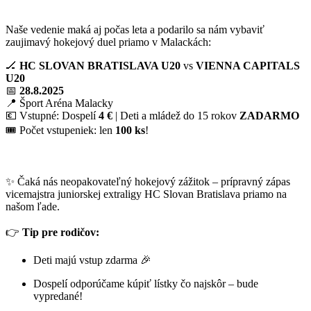
Naše vedenie maká aj počas leta a podarilo sa nám vybaviť
zaujimavý hokejový duel priamo v Malackách:
🏒
HC SLOVAN BRATISLAVA U20
vs
VIENNA CAPITALS
U20
📅
28.8.2025
📍 Šport Aréna Malacky
💶 Vstupné: Dospelí
4 €
| Deti a mládež do 15 rokov
ZADARMO
🎟️ Počet vstupeniek: len
100 ks
!
✨ Čaká nás neopakovateľný hokejový zážitok – prípravný zápas
vicemajstra juniorskej extraligy HC Slovan Bratislava priamo na
našom ľade.
👉
Tip pre rodičov:
Deti majú vstup zdarma 🎉
Dospelí odporúčame kúpiť lístky čo najskôr – bude
vypredané!